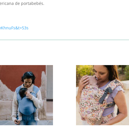
ericana de portabebés.
wKhnuFs&t=53s