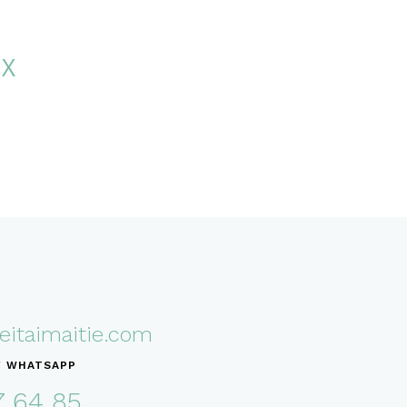
 X
itaimaitie.com
Y WHATSAPP
7 64 85