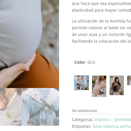
que hace que sea especialmen
elasticidad para mayor comod
La utilización de la mochila f
permite colocar al bebé sin n
de unas asas y un cinturón li
facilitando la colocación del b
Color
:
Gris
Sin existencias
Categorías:
Elástico - Semielas
Etiquetas:
fular elástico
,
port