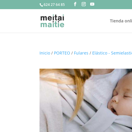
624 27 64 85
Tienda onl
Inicio
/
PORTEO
/
Fulares
/
Elástico - Semielast