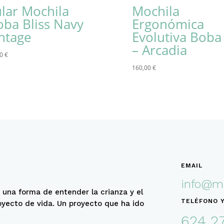
ular Mochila
Mochila
oba Bliss Navy
Ergonómica
intage
Evolutiva Boba
– Arcadia
00
€
160,00
€
EMAIL
info@me
 una forma de entender la crianza y el
TELÉFONO 
oyecto de vida. Un proyecto que ha ido
624 2