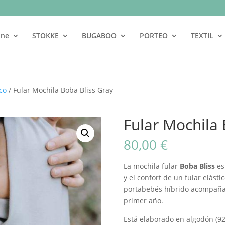
ine
STOKKE
BUGABOO
PORTEO
TEXTIL
ico
/ Fular Mochila Boba Bliss Gray
Fular Mochila 
80,00
€
La mochila fular
Boba Bliss
es
y el confort de un fular elásti
portabebés híbrido acompañar
primer año.
Está elaborado en algodón (9